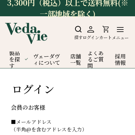
3,300円（税込）以上で送料無料(※
一部地域を除く)
探す
ログイン
カート
メニュー
製品
よくあ
ヴェーダヴ
店舗
採用
を探
るご質
ィについて
一覧
情報
す
問
ログイン
会員のお客様
■メールアドレス
（半角@を含むアドレスを入力）