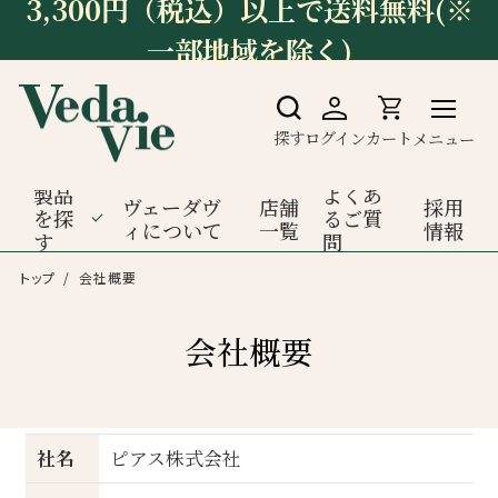
3,300円（税込）以上で送料無料(※
一部地域を除く)
探す
ログイン
カート
メニュー
製品
よくあ
ヴェーダヴ
店舗
採用
を探
るご質
ィについて
一覧
情報
す
問
トップ
会社概要
会社概要
社名
ピアス株式会社