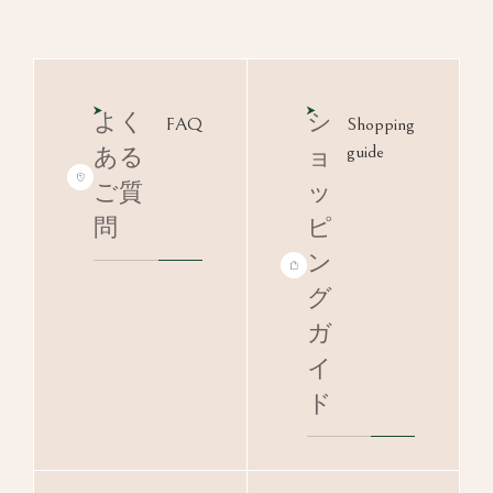
よく
シ
FAQ
Shopping
guide
ある
ョ
ご質
ッ
問
ピ
ン
グ
ガ
イ
ド