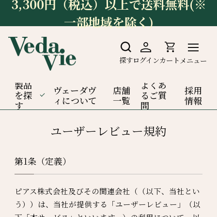
3,300円（税込）以上で送料無料(※
一部地域を除く)
探す
ログイン
カート
メニュー
製品
よくあ
ヴェーダヴ
店舗
採用
を探
るご質
ィについて
一覧
情報
す
問
ユーザーレビュー規約
第1条（定義）
ピアス株式会社及びその関連会社（（以下、当社とい
う））は、当社が提供する「ユーザーレビュー」（以