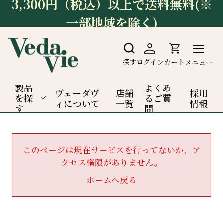
3,300円（税込）以上で送料無料(※
一部地域を除く)
探す
ログイン
カート
メニュー
製品
よくあ
ヴェーダヴ
店舗
採用
を探
るご質
ィについて
一覧
情報
す
問
このページは現在サービスを行ってないか、ア
クセス権限がありません。
ホームへ戻る