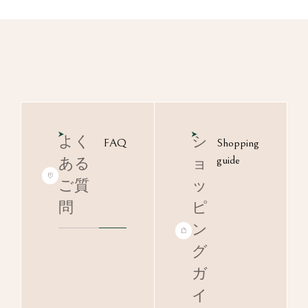
よく
シ
FAQ
Shopping
guide
ある
ョ
ご質
ッ
問
ピ
ン
グ
ガ
イ