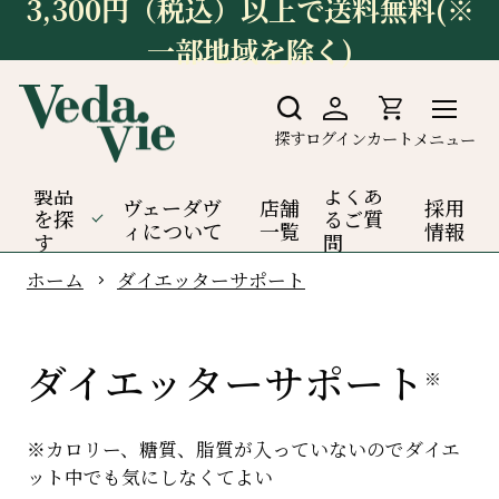
3,300円（税込）以上で送料無料(※
一部地域を除く)
探す
ログイン
カート
メニュー
製品
よくあ
ヴェーダヴ
店舗
採用
を探
るご質
ィについて
一覧
情報
す
問
ホーム
ダイエッターサポート
ダイエッターサポート
※
※カロリー、糖質、脂質が入っていないのでダイエ
ット中でも気にしなくてよい