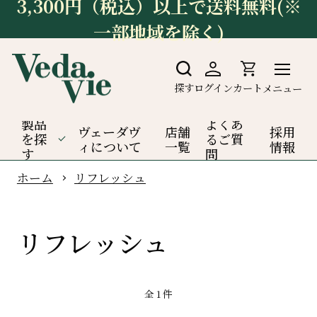
3,300円（税込）以上で送料無料(※
一部地域を除く)
探す
ログイン
カート
メニュー
製品
よくあ
ヴェーダヴ
店舗
採用
を探
るご質
ィについて
一覧
情報
す
問
ホーム
リフレッシュ
リフレッシュ
全
1
件