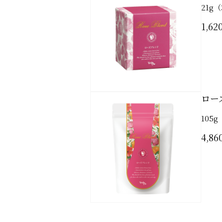
21g（
1,62
ロー
105g
4,86