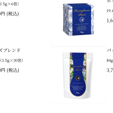
ボ
3.5g×6包）
19
0円
1,
ズブレンド
パ
（3.5g×30包）
84
0円
3,